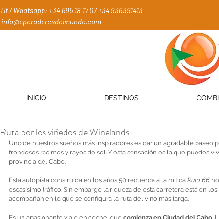
Tlf / Whatsapp: +34 695 18 17 07
+34 936391413
info@operadoresdelmundo.com
INICIO
DESTINOS
COMB
Ruta por los viñedos de Winelands
Uno de nuestros sueños más inspiradores es dar un agradable paseo por
frondosos racimos y rayos de sol. Y esta sensación es la que puedes vivir
provincia del Cabo.  
Esta autopista construida en los años 50 recuerda a la mítica 
Ruta 66
 no
escasísimo tráfico. Sin embargo la riqueza de esta carretera está en los
acompañan en lo que se configura la ruta del vino más larga. 
Es un apasionante viaje en coche, que 
comienza en Ciudad del Cabo
. 