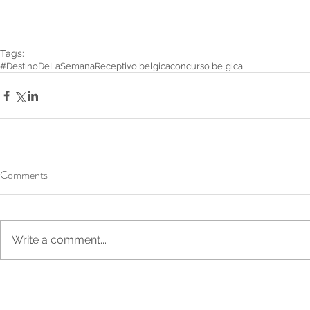
Tags:
#DestinoDeLaSemana
Receptivo belgica
concurso belgica
Comments
Write a comment...