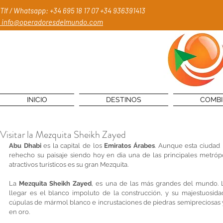
Tlf / Whatsapp: +34 695 18 17 07
+34 936391413
info@operadoresdelmundo.com
INICIO
DESTINOS
COMB
Visitar la Mezquita Sheikh Zayed
Abu Dhabi
 es la capital de los 
Emiratos Árabes
. Aunque esta ciudad 
rehecho su paisaje siendo hoy en dia una de las principales metrópol
atractivos turísticos es su gran Mezquita. 
La 
Mezquita Sheikh Zayed
, es una de las más grandes del mundo. 
llegar es el blanco impoluto de la construcción, y su majestuosidad
cúpulas de mármol blanco e incrustaciones de piedras semipreciosas
en oro.