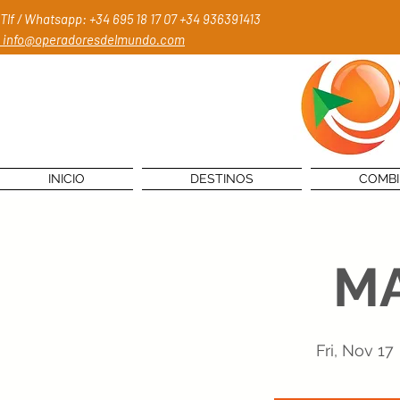
Tlf / Whatsapp: +34 695 18 17 07
+34 936391413
info@operadoresdelmundo.com
INICIO
DESTINOS
COMB
M
Fri, Nov 17
 