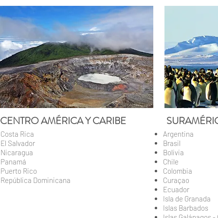
CENTRO AMÉRICA Y CARIBE
SURAMÉRI
Costa Rica
Arg
entina
El Salvador
Brasil
Nicaragua
Bolivia
Panamá
Chile
Puerto Rico
Colombia
República Dominicana
Curaçao
Ecuador
Isla de Granada
Islas Barbados
Islas Galápagos -