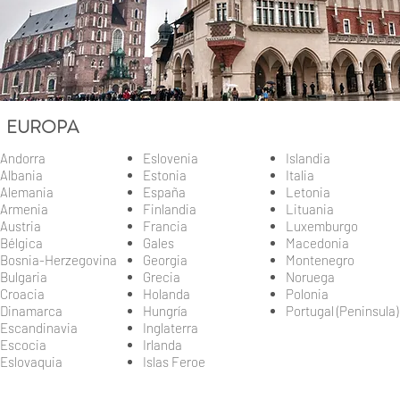
EUROPA
Andorra
Eslovenia
Islandia
Albania
Estonia
Italia
Alemania
España
Letonia
Armenia
Finlandia
Lituania
Austria
Francia
Luxemburgo
Bélgica
Gales
Macedonia
Bosnia-Herzegovina
Georgia
Montenegro
Bulgaria
Grecia
Noruega
Croacia
Holanda
Polonia
Dinamarca
Hungría
Portugal (Peninsula)
Escandinavia
Inglaterra
Escocia
Irlanda
Eslovaquia
Islas Feroe