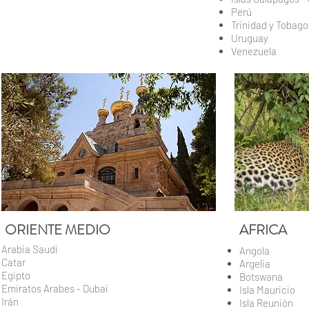
Perú
Trinidad y Tobago
Uruguay
Venezuela
ORIENTE MEDIO
AFRICA
Arabia Saudí
Angola
Catar
Argelia
Egipto
Botswana
Emiratos Arabes - Dubai
Isla Mauricio
Irán
Isla Reunión