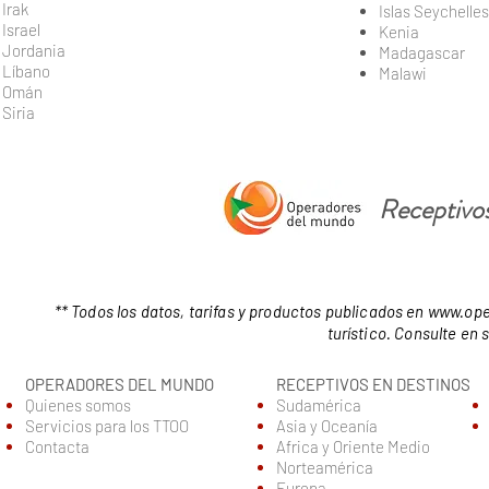
Irak
Islas Seychelles
Israel
Kenia
Jordania
Madagascar
Líbano
Malawi
Omán
Siria
Receptivos
** Todos los datos, tarifas y productos publicados en
www.ope
turístico. Consulte en
OPERADORES DEL MUNDO
RECEPTIVOS EN DESTINOS
Quienes somos
Sudamérica
Servic
ios para los TTOO
Asia y Oceanía
Contacta
Africa y Oriente Medio
Norteamérica
Europa