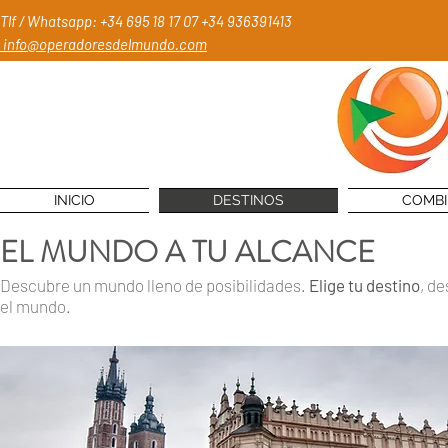
Tlf / Whatsapp: +34 695 18 17 07
+34 936391413
info@operadoresdelmundo.com
INICIO
DESTINOS
COMB
EL MUNDO A TU ALCANCE
Descubre un mundo lleno de posibilidades.
Elige tu destino
, d
el mundo.