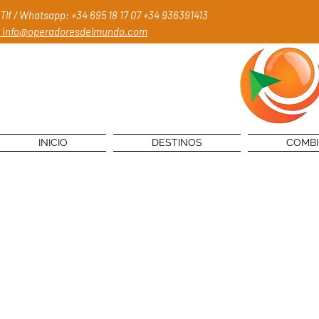
Tlf / Whatsapp: +34 695 18 17 07
+34 936391413
info@operadoresdelmundo.com
INICIO
DESTINOS
COMB