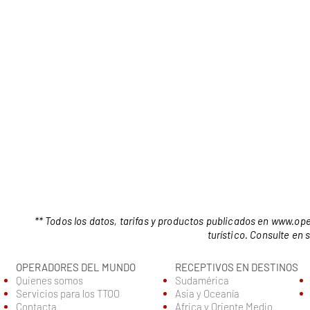
** Todos los datos, tarifas y productos publicados en
www.ope
turístico. Consulte en
OPERADORES DEL MUNDO
RECEPTIVOS EN DESTINOS
Quienes somos
Sudamérica
Servic
ios para los TTOO
Asia y Oceanía
Contacta
Africa y Oriente Medio