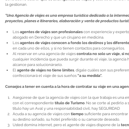
la gestionan. 
"Una Agencia de viajes es una empresa turística dedicada a la intermed
proyectos, planes e itinerarios, elaboración y venta de productos turíst
Los 
agentes de viajes son profesionales
 con experiencia y expertos
abogado en Derecho y que un cirujano en medicina.  
Los 
agentes de viajes conocen a fondo los destinos y los diferentes
en cada uno de ellos, y si no tienen contactos para conseguirlos.  
Al reservar en una agencia de viajes 
contrata no solo un viaje, si n
cualquier incidencia que pueda surgir durante el viaje, la agencia 
alcance para solucionárselo.  
El 
agente de viajes no tiene límites
, dígale cuáles son sus preferenci
confeccionará el viaje de sus sueños
 “a su medida".
Consejos a tener en cuenta a la hora de contratar su viaje en una agenc
Asegúrese de que la agencia de viajes con la que trabaja es una 
em
con el correspondiente 
título de Turismo
. No se corte al pedirlo a
título hay un Aval y una responsabilidad civil, hay SEGURIDAD  
Acuda a su agencia de viajes con 
tiempo
 suficiente para encontrar 
su destino soñado, su hotel preferido o su camarote deseado.  
Usted domina internet, pero el agente de viajes dispone de la 
tecn