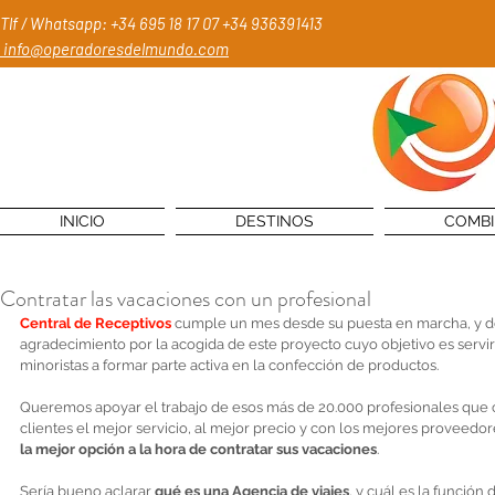
Tlf / Whatsapp: +34 695 18 17 07
+34 936391413
info@operadoresdelmundo.com
INICIO
DESTINOS
COMB
Contratar las vacaciones con un profesional
Central de Receptivos
 cumple un mes desde su puesta en marcha, y 
agradecimiento por la acogida de este proyecto cuyo objetivo es servir 
minoristas a formar parte activa en la confección de productos. 
Queremos apoyar el trabajo de esos más de 20.000 profesionales que c
clientes el mejor servicio, al mejor precio y con los mejores proveed
la mejor opción a la hora de contratar sus vacaciones
. 
Sería bueno aclarar 
qué es una Agencia de viajes
, y cuál es la función