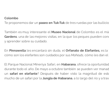
Colombo
Te proponemos dar un 
paseo en Tuk-Tuk
 de tres ruedas por las bullicio
También es muy interesante el 
Museo Nacional
 de Colombo es el más 
Gardens
, una de las mejores visitas, en la que los peques pueden con
y aprender sobre su cuidado. 
En 
Pinnawella 
les encantará sin duda, el 
Orfanato de Elefantes,
 es la
cómo son los elefantes son cuidados por sus 
Mahouts
, cómo les dan el
El Parque Nacional Mineriya Safari, en 
Habarana
, ofrece la oportunida
durante todo el año. De mayo a octubre también se pueden ver manadas
un 
safari en elefante
? Después de haber visto la magnitud de estos
mucho de un safari por la 
Jungla de Habarana
, a lo largo del río y a tr