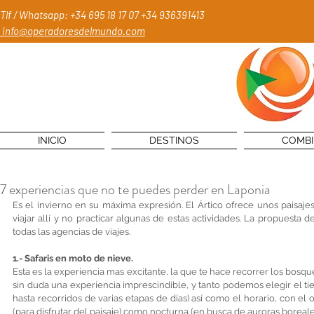
Tlf / Whatsapp: +34 695 18 17 07
+34 936391413
info@operadoresdelmundo.com
INICIO
DESTINOS
COMB
7 experiencias que no te puedes perder en Laponia
Es el invierno en su máxima expresión. El Ártico ofrece unos paisajes 
viajar allí y no practicar algunas de estas actividades. La propuesta d
todas las agencias de viajes. 
1.- Safaris en moto de nieve.
Esta es la experiencia mas excitante, la que te hace recorrer los bosqu
sin duda una experiencia imprescindible, y tanto podemos elegir el ti
hasta recorridos de varias etapas de días) así como el horario, con el 
(para disfrutar del paisaje) como nocturna (en busca de auroras boreale