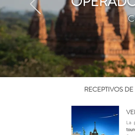
OPERADO
C
RECEPTIVOS DE
VE
La 
tou