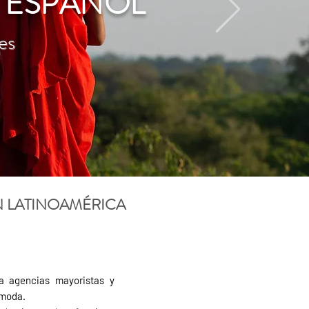
 ESPAÑOL
es
N LATINOAMÉRICA
ra agencias mayoristas y
ómoda.