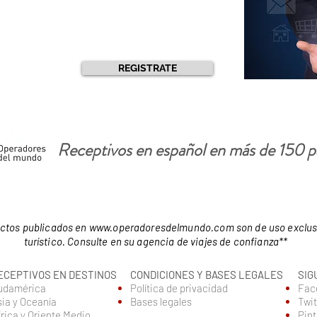
REGISTRATE
Receptivos en español en más de 150 p
ductos publicados en
www.operadoresdelmundo.com
son de uso exclus
turístico. Consulte en su agencia de viajes de confianza**
ECEPTIVOS EN DESTINOS
CONDICIONES Y BASES LEGALES
SIG
udamérica
Política de privacidad
Fac
sia y Oceanía
Bases legales
Twit
rica y Oriente Medio
Pint