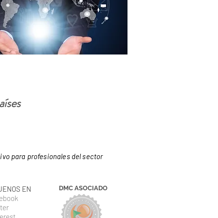
aíses
ivo para profesionales del sector
UENOS EN
DMC ASOCIADO
ebook
ter
erest