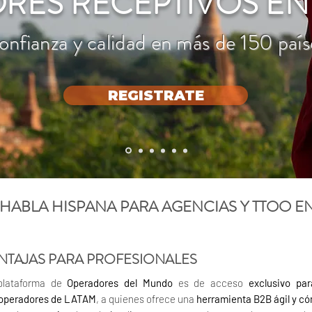
RES RECEPTIVOS EN
onfianza y calidad en más de 150 país
REGISTRATE
 HABLA HISPANA PARA AGENCIAS Y TTOO E
NTAJAS PARA PROFESIONALES
plataforma de
Operadores del Mundo
es de acceso
exclusivo pa
roperadores de LATAM
, a quienes ofrece una
herramienta B2B ágil y c