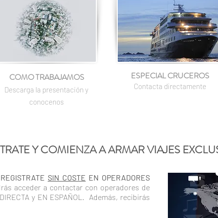
ESPECIAL CRUCEROS
COMO TRABAJAMOS
Contacta directamente
Descarga la presentación y
conocenos
TRATE Y COMIENZA A ARMAR VIAJES EXCLU
y
REGISTRATE
SIN COSTE
EN OPERADORES
drás acceder a contactar con operadores de
ma DIRECTA y EN ESPAÑOL.
Además, recibirás