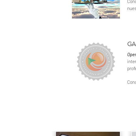
Con
nues
GA
Ope
inte
prof
Cono