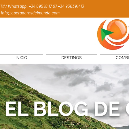
Tlf / Whatsapp: +34 695 18 17 07
+34 936391413
info@operadoresdelmundo.com
INICIO
DESTINOS
COMB
EL BLOG DE